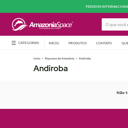
PEDIDOS INTERNACIONAI
CATEGORIAS
INÍCIO
PRODUTOS
CONTATO
QU
Início
>
Riquezas da Amazônia
>
Andiroba
Andiroba
Não t