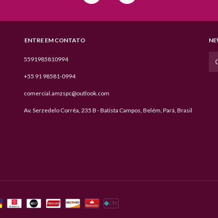
ENTRE EM CONTATO
NE
5591985810994
+55 91 98581-0994
comercial.amzspc@outlook.com
Av. Serzedelo Corrêa, 235 B - Batista Campos, Belém, Pará, Brasil