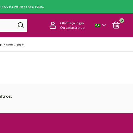
ENVIO PARA O SEU PAÍS.
0
Olá!
Faça login
Ou cadastre-se
DE PRIVACIDADE
ltros.