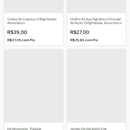
Geleia de Cupuaçu 240g Paladar
Molho de Açaí Agridoce (Teriyaki
Amazônico
de Açaí) 150g Paladar Amazônico
R$39,00
R$27,00
R$37,05
com
Pix
R$25,65
com
Pix
Kit Amazônia - Paladar
Jambu Desidratado 20g