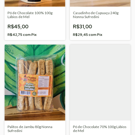
Pó de Chocolate 100% 100g
Casadinho de Cupuaçu 240g
Lábios de Mel
Nonna Sufredini
R$45,00
R$31,00
R$42,75
com
Pix
R$29,45
com
Pix
Palitos de Jambu 80g Nonna
Pó de Chocolate 70% 100g Lábios
Sufredini
de Mel