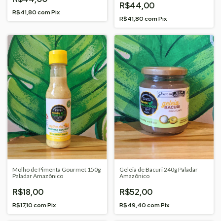
R$44,00
R$41,80
com
Pix
R$41,80
com
Pix
Molho de Pimenta Gourmet 150g
Geleia de Bacuri 240g Paladar
Paladar Amazônico
Amazônico
R$18,00
R$52,00
R$17,10
com
Pix
R$49,40
com
Pix