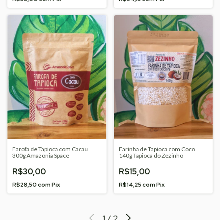
Farofa de Tapioca com Cacau
Farinha de Tapioca com Coco
300g Amazonia Space
140g Tapioca do Zezinho
R$30,00
R$15,00
R$28,50
com
Pix
R$14,25
com
Pix
1
/
2