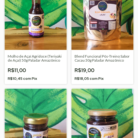
Molho de Açaí Agridoce (Teriyaki
Blend Funcional Pós-Treino Sabor
de Açaí) 50g Paladar Amazônico
Cacau 30g Paladar Amazônico
R$11,00
R$19,00
R$10,45
com
Pix
R$18,05
com
Pix