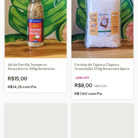
Sal de Parrilla Temperos
Farinha de Tapioca (Tapioca
Amazônicos 300g Amazonia
Granulada) 250g Amazonia Space
Space
R$15,00
-
20
%
OFF
R$8,00
R$10,00
R$14,25
com
Pix
R$7,60
com
Pix