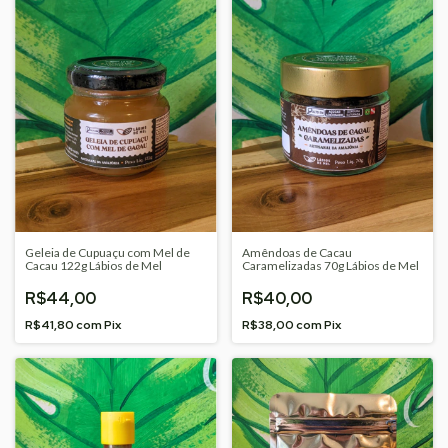
Geleia de Cupuaçu com Mel de
Amêndoas de Cacau
Cacau 122g Lábios de Mel
Caramelizadas 70g Lábios de Mel
R$44,00
R$40,00
R$41,80
com
Pix
R$38,00
com
Pix