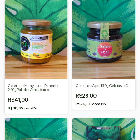
Geleia de Manga com Pimenta
Geleia de Açaí 150g Geleias e Cia
240g Paladar Amazônico
R$28,00
R$41,00
R$26,60
com
Pix
R$38,95
com
Pix