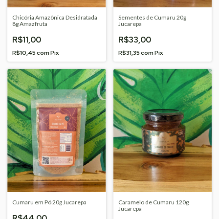
Chicória Amazônica Desidratada
Sementes de Cumaru 20g
8g Amazfruta
Jucarepa
R$11,00
R$33,00
R$10,45
com
Pix
R$31,35
com
Pix
Cumaru em Pó 20g Jucarepa
Caramelo de Cumaru 120g
Jucarepa
R$44,00