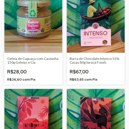
Geleia de Cupuaçu com Castanha
Barra de Chocolate Intenso 55%
150g Geleias e Cia
Cacau 80g Saracá Foods
R$28,00
R$67,00
R$26,60
com
Pix
R$63,65
com
Pix