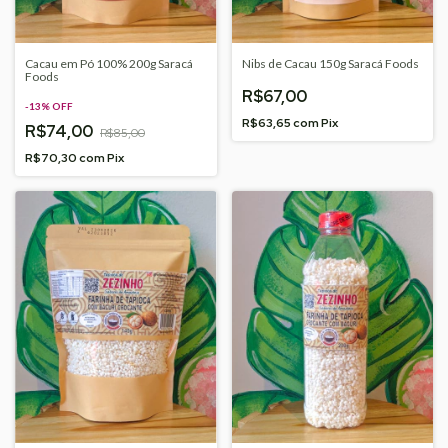
Cacau em Pó 100% 200g Saracá
Nibs de Cacau 150g Saracá Foods
Foods
R$67,00
-
13
%
OFF
R$63,65
com
Pix
R$74,00
R$85,00
R$70,30
com
Pix